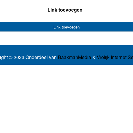
Link toevoegen
Link toevoegen
ight © 2023 Onderdeel van
BaakmanMedia
&
Vrolijk Internet S